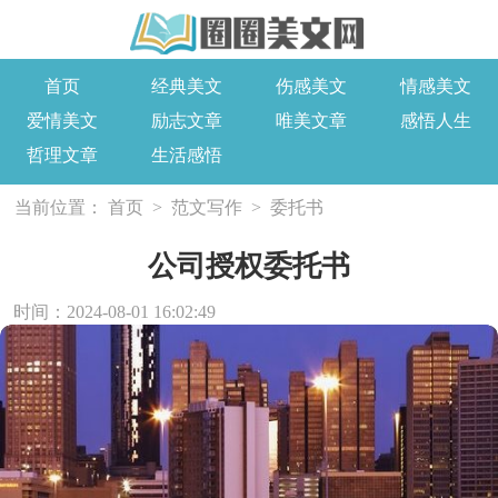
首页
经典美文
伤感美文
情感美文
爱情美文
励志文章
唯美文章
感悟人生
哲理文章
生活感悟
当前位置：
首页
>
范文写作
>
委托书
公司授权委托书
时间：2024-08-01 16:02:49