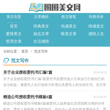
美文欣赏
文章摘抄
散文随笔
经典语录
词语造句
首页
经典美文
伤感美文
情感美文
爱情美文
励志文章
唯美文章
感悟人生
哲理文章
生活感悟
当前位置：
首页
>
范文写作
范文写作
关于企业授权委托书汇编7篇
2024-08-01
关于企业授权委托书汇编7篇委托书是委托他人代表自己行使自己的
合法权益，被委托人在行使权力时需出具委托人的法律文书。在日常
生活和工作中，委托书在处理事务上起到的作用越...
精选公司授权委托书模板6篇
2024-08-01
精选公司授权委托书模板6篇被委托人如果做出违背国家法律的任何
权益，委托人有权终止委托协议。在社会一步步向前发展的今天，委