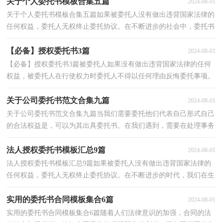
关于个人委托书模板合集五篇
2024-08-01
关于个人委托书模板合集五篇如果被委托人没有做出违背国家法律的
任何权益，委托人无权终止委托协议。在不断进步的社会中，委托书
在处理事务上起到的`作用越来越大，那么，怎么去写...
【必备】授权委托书3篇
2024-08-01
【必备】授权委托书3篇被委托人如果没有做出违背国家法律的任何
权益，被委托人在行使权力时委托人不得以任何理由反悔委托事项。
在社会发展不断提速的今天，委托书在处理事务上...
关于公司委托书范文合集九篇
2024-08-01
关于公司委托书范文合集九篇当我们需要委托他们代表自己形式自己
的合法权益是，可以为其出具委托书。在我们遇到，需要在处理事务
上使用委托书的次数愈发增多，相信写委托书是一个...
法人授权委托书模板汇总9篇
2024-08-01
法人授权委托书模板汇总9篇如果被委托人没有做出违背国家法律的
任何权益，委托人无权终止委托协议。在不断进步的时代，我们在生
活中也会经常用到委托书。那么一般委托书是怎么...
实用的委托书合同模板集合6篇
2024-08-01
实用的委托书合同模板集合6篇随着人们法律意识的加强，合同的法