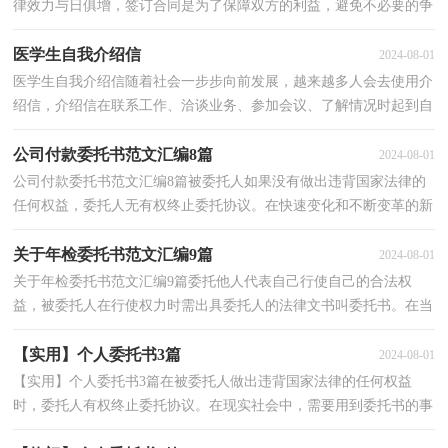
律效力与日俱增，签订合同是为了保障双方的利益，避免不必要的争
端。那么一份详细的合同要怎么写呢？以下是小编为大...
医学生自我介绍信
2024-08-01
医学生自我介绍信随着社会一步步向前发展，越来越多人会去使用介
绍信，介绍信在联系工作、洽谈业务、参加会议、了解情况时起到自
我说明的作用。你写介绍信时总是没有新意？以下是...
公司付款委托书范文汇编8篇
2024-08-01
公司付款委托书范文汇编8篇被委托人如果没有做出违背国家法律的
任何权益，委托人无有权终止委托协议。在快速变化和不断变革的新
时代，很多时候处理事务都会使用到委托书，相信许...
关于年检委托书范文汇编9篇
2024-08-01
关于年检委托书范文汇编9篇委托他人代表自己行使自己的合法权
益，被委托人在行使权力时需出具委托人的法律文书叫委托书。在当
今社会生活中，我们在生活中也会经常用到委托书。...
【实用】个人委托书3篇
2024-08-01
【实用】个人委托书3篇在被委托人做出违背国家法律的任何权益
时，委托人有权终止委托协议。在现实社会中，需要用到委托书的事
务越来越多，怎么写委托书才能避免踩雷呢？下面是小编...