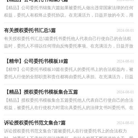
【精品】公司委托书锦集六篇如果被委托人做出违背国家法律的任何
权益，委托人有权终止委托协议。在充满活力，日益开放的今天，用
到委托书的事务越来越多，写起委托书来就毫无头绪？下...
有关授权委托书汇总5篇
2024-08-01
有关授权委托书汇总5篇委托书委托他人代表自己行使自己的合法权
益时，委托人不得以任何理由反悔委托事项。在充满活力，日益开放
的今天，很多事情都会用到委托书那么，怎么去写委托...
【精华】公司委托书模板10篇
2024-08-01
【精华】公司委托书模板10篇在委托人的委托书上的合法权益内，被
委托人行使的全部职责和责任都将由委托人承担。在充满活力，日益
开放的今天，很多时候处理事务都会使用到委托书，为...
【精品】授权委托书模板集合五篇
2024-08-01
【精品】授权委托书模板集合五篇委托他人代表自己行使自己的合法
权益，被委托人在行使权力时需出具委托人的法律文书叫委托书。在
不断进步的社会中，很多事情都会用到委托书写起...
诉讼授权委托书范文集合7篇
2024-08-01
诉讼授权委托书范文集合7篇被委托人在行使委托书上的合法权力