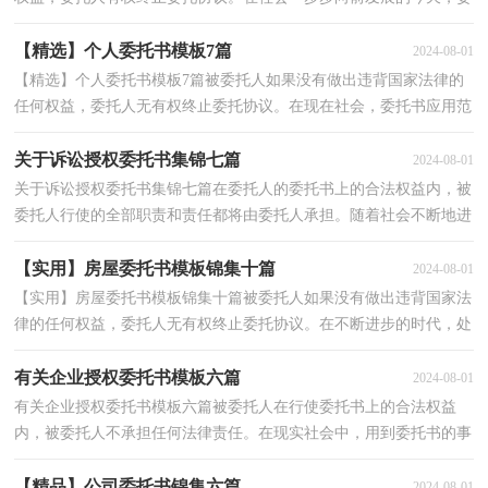
托书在处理事务上起到的作用越来越大，相信写委托...
【精选】个人委托书模板7篇
2024-08-01
【精选】个人委托书模板7篇被委托人如果没有做出违背国家法律的
任何权益，委托人无有权终止委托协议。在现在社会，委托书应用范
围愈来愈广泛，在写之前，可以先参考范文，以下是小编...
关于诉讼授权委托书集锦七篇
2024-08-01
关于诉讼授权委托书集锦七篇在委托人的委托书上的合法权益内，被
委托人行使的全部职责和责任都将由委托人承担。随着社会不断地进
步，处理事务上我们需要用到委托书，写起委托书来...
【实用】房屋委托书模板锦集十篇
2024-08-01
【实用】房屋委托书模板锦集十篇被委托人如果没有做出违背国家法
律的任何权益，委托人无有权终止委托协议。在不断进步的时代，处
理事务上我们需要用到委托书，那么一般委托书是怎...
有关企业授权委托书模板六篇
2024-08-01
有关企业授权委托书模板六篇被委托人在行使委托书上的合法权益
内，被委托人不承担任何法律责任。在现实社会中，用到委托书的事
务越来越多，那么你有了解过委托书吗？以下是小编为大...
【精品】公司委托书锦集六篇
2024-08-01