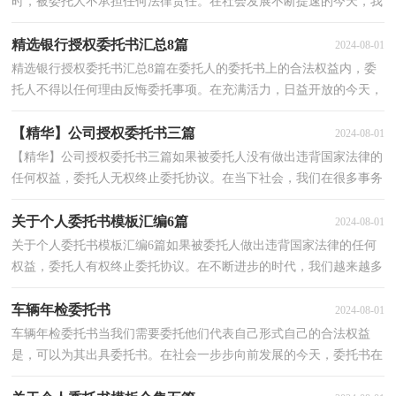
时，被委托人不承担任何法律责任。在社会发展不断提速的今天，我
们在许多事务中都可能会用到委托书，相信许多人会觉...
精选银行授权委托书汇总8篇
2024-08-01
精选银行授权委托书汇总8篇在委托人的委托书上的合法权益内，委
托人不得以任何理由反悔委托事项。在充满活力，日益开放的今天，
接触并使用委托书的人越来越多，你写委托书时总是无...
【精华】公司授权委托书三篇
2024-08-01
【精华】公司授权委托书三篇如果被委托人没有做出违背国家法律的
任何权益，委托人无权终止委托协议。在当下社会，我们在很多事务
中使用委托书的情况与日俱增，大家知道委托书的....
关于个人委托书模板汇编6篇
2024-08-01
关于个人委托书模板汇编6篇如果被委托人做出违背国家法律的任何
权益，委托人有权终止委托协议。在不断进步的时代，我们越来越多
的事务会去使用委托书，你写委托书时总是无从下手？...
车辆年检委托书
2024-08-01
车辆年检委托书当我们需要委托他们代表自己形式自己的合法权益
是，可以为其出具委托书。在社会一步步向前发展的今天，委托书在
处理事务上起到的作用越来越大，为了让您在写委托书...