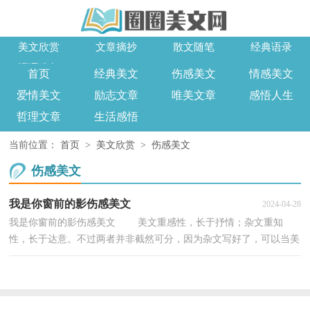
美文欣赏
文章摘抄
散文随笔
经典语录
词语造句
首页
经典美文
伤感美文
情感美文
爱情美文
励志文章
唯美文章
感悟人生
哲理文章
生活感悟
当前位置：
首页
>
美文欣赏
>
伤感美文
伤感美文
我是你窗前的影伤感美文
2024-04-28
我是你窗前的影伤感美文 美文重感性，长于抒情；杂文重知
性，长于达意。不过两者并非截然可分，因为杂文写好了，可以当美
文来欣赏，而美文也往往为实用目的而写作。下面和小编一...