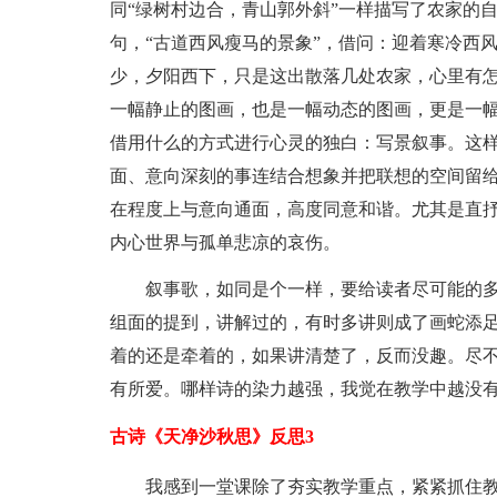
同“绿树村边合，青山郭外斜”一样描写了农家的
句，“古道西风瘦马的景象”，借问：迎着寒冷西
少，夕阳西下，只是这出散落几处农家，心里有怎
一幅静止的图画，也是一幅动态的图画，更是一
借用什么的方式进行心灵的独白：写景叙事。这
面、意向深刻的事连结合想象并把联想的空间留
在程度上与意向通面，高度同意和谐。尤其是直抒
内心世界与孤单悲凉的哀伤。
叙事歌，如同是个一样，要给读者尽可能的
组面的提到，讲解过的，有时多讲则成了画蛇添
着的还是牵着的，如果讲清楚了，反而没趣。尽
有所爱。哪样诗的染力越强，我觉在教学中越没
古诗《天净沙秋思》反思3
我感到一堂课除了夯实教学重点，紧紧抓住