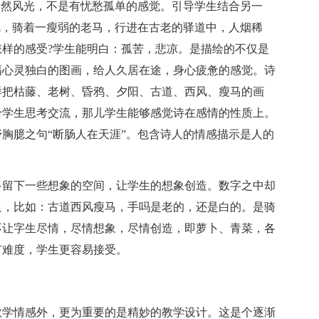
自然风光，不是有忧愁孤单的感觉。引导学生结合另一
风，骑着一瘦弱的老马，行进在古老的驿道中，人烟稀
样的感受?学生能明白：孤苦，悲凉。是描绘的不仅是
幅心灵独白的图画，给人久居在途，身心疲惫的感觉。诗
样把枯藤、老树、昏鸦、夕阳、古道、西风、瘦马的画
给学生思考交流，那儿学生能够感觉诗在感情的性质上。
胸臆之句“断肠人在天涯”。包含诗人的情感描示是人的
多留下一些想象的空间，让学生的想象创造。数字之中却
足，比如：古道西风瘦马，手吗是老的，还是白的。是骑
不让字生尽情，尽情想象，尽情创造，即萝卜、青菜，各
有难度，学生更容易接受。
教学情感外，更为重要的是精妙的教学设计。这是个逐渐