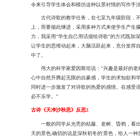
令来引导学生体会和模仿这种以景衬情的写作手
古代诗歌的教学任务，在七至九年级阶段，
上，而要循此继进，采用多种方式来使学生产生
力，我采用“学生自己用话描绘诗歌”的方式既加
让学生的思维动起来，大脑活跃起来，充分发挥
中了。
伟大的科学家爱因斯坦说：“兴趣是最好的老
心中自然升腾起无限的自豪感，学生的求知欲和
同时进一步激发了对诗歌的热爱的感情。在感受语
必不乐学。”
古诗《天净沙秋思》反思2
一般的同学从光秃的枯藤、老树、昏鸦，看
天的景色,确切的说是深秋初冬的'景色，给人一