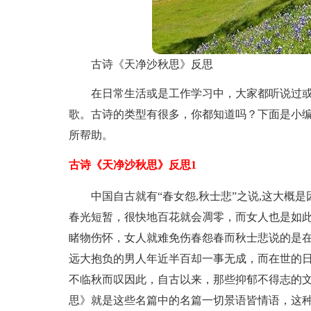
古诗《天净沙秋思》反思
在日常生活或是工作学习中，大家都听说过
歌。古诗的类型有很多，你都知道吗？下面是小
所帮助。
古诗《天净沙秋思》反思1
中国自古就有“春女怨,秋士悲”之说,这大概
春光短暂，很快地百花就会凋零，而女人也是如
睹物伤怀，女人就难免伤春怨春而秋士悲说的是
远大抱负的男人年近半百却一事无成，而在世的
不临秋而叹因此，自古以来，那些抑郁不得志的文
思》就是这些名篇中的名篇一切景语皆情语，这