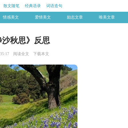
散文随笔
经典语录
词语造句
情感美文
爱情美文
励志文章
唯美文章
净沙秋思》反思
35:17
阅读全文
下载本文