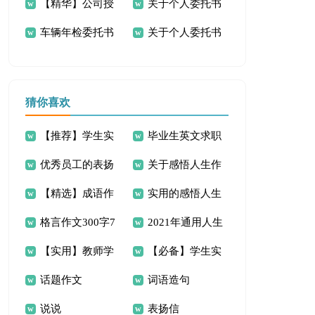
【精华】公司授
关于个人委托书
范文集合7篇
托书汇总8篇
车辆年检委托书
关于个人委托书
权委托书三篇
模板汇编6篇
模板合集五篇
猜你喜欢
【推荐】学生实
毕业生英文求职
优秀员工的表扬
关于感悟人生作
习介绍信4篇
信4篇
【精选】成语作
实用的感悟人生
信锦集9篇
文600字3篇
格言作文300字7
2021年通用人生
文300字锦集七篇
的作文四篇
【实用】教师学
【必备】学生实
篇
感言语录78句
话题作文
词语造句
习心得体会范文5篇
习介绍信4篇
说说
表扬信