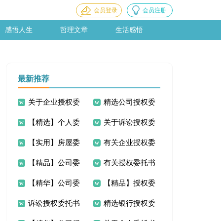
会员登录
会员注册
感悟人生
哲理文章
生活感悟
最新推荐
关于企业授权委
精选公司授权委
【精选】个人委
关于诉讼授权委
托书汇编7篇
托书模板6篇
【实用】房屋委
有关企业授权委
托书模板7篇
托书集锦七篇
【精品】公司委
有关授权委托书
托书模板锦集十篇
托书模板六篇
【精华】公司委
【精品】授权委
托书锦集六篇
汇总5篇
诉讼授权委托书
精选银行授权委
托书模板10篇
托书模板集合五篇