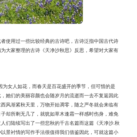
或者使用过一些比较经典的古诗吧，古诗泛指中国古代诗
编为大家整理的古诗《天净沙秋思》反思，希望对大家有
是因为女人如花，而春天是百花盛开的季节，但可惜的是
此，她们的美丽容颜也会随岁月的流逝而一去不复返因此
在西风渐紧秋天里，万物开始凋零，随之严冬就会来临有
日子却所剩无几了，就犹如草木逢霜一样感时伤身，难免
人们陆续写出了一些悲秋的千古名篇而这篇《天净沙.秋
种以景衬情的写作手法很值得我们借鉴因此，可就这篇小